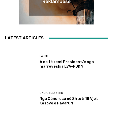
LATEST ARTICLES
LAJME
A do të kemi President/e nga
marreveshja LVV-PDK ?
UNCATEGORISED
Nga Qëndresa në Shtet: 18 Vjet
Kosovë e Pavarur!