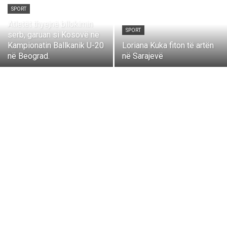
SPORT
Atletët thyejnë bllokimin
SPORT
serb, garuan si Kosovë në
Kampionatin Ballkanik U-20
Loriana Kuka fiton të artën
në Beograd.
në Sarajevë
Ekonomi
Enciclopedi
Kuriozitete
Lajme
Librari