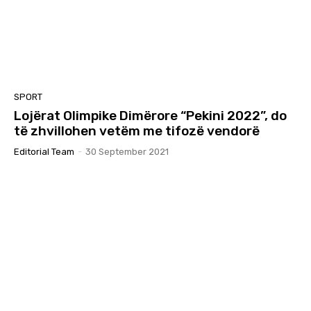
SPORT
Lojërat Olimpike Dimërore “Pekini 2022”, do
të zhvillohen vetëm me tifozë vendorë
Editorial Team
-
30 September 2021