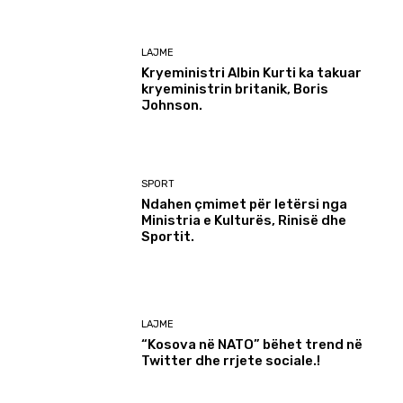
LAJME
Kryeministri Albin Kurti ka takuar
kryeministrin britanik, Boris
Johnson.
SPORT
Ndahen çmimet për letërsi nga
Ministria e Kulturës, Rinisë dhe
Sportit.
LAJME
“Kosova në NATO” bëhet trend në
Twitter dhe rrjete sociale.!