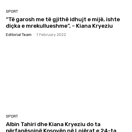
SPORT
“Të garosh me të gjithë idhujt e mijë, ishte
diçka e mrekullueshme”, – Kiana Kryeziu
Editorial Team
-
7 February 2022
SPORT
Albin Tahiri dhe Kiana Kryeziu do ta
përfaqësojnë Kosovën në Lojërat e 24-ta