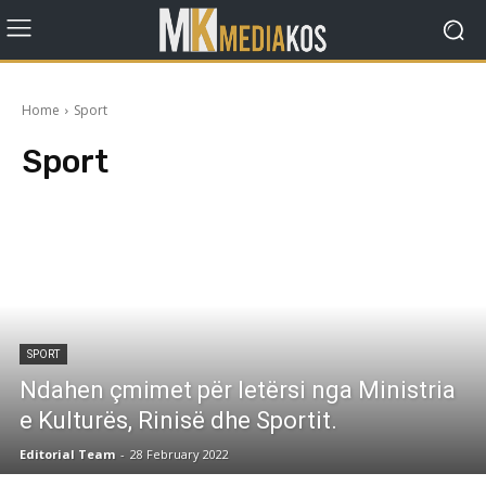
Home
Sport
Sport
SPORT
Ndahen çmimet për letërsi nga Ministria
e Kulturës, Rinisë dhe Sportit.
Editorial Team
-
28 February 2022