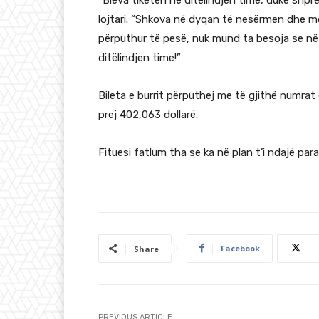
lojtari. “Shkova në dyqan të nesërmen dhe mor
përputhur të pesë, nuk mund ta besoja se në t
ditëlindjen time!”
Bileta e burrit përputhej me të gjithë numrat
prej 402,063 dollarë.
Fituesi fatlum tha se ka në plan t’i ndajë para
Facebook
Share
PREVIOUS ARTICLE