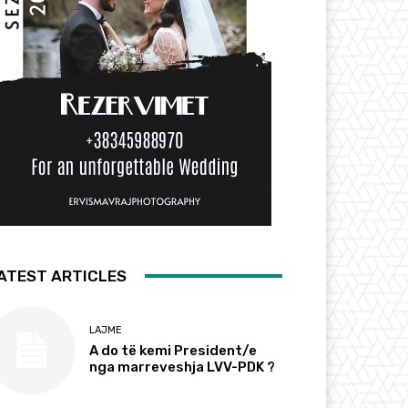
ATEST ARTICLES
LAJME
A do të kemi President/e
nga marreveshja LVV-PDK ?