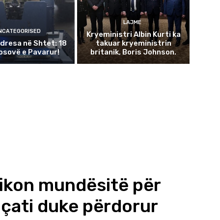
LAJME
NCATEGORISED
Kryeministri Albin Kurti ka
dresa në Shtet: 18
takuar kryeministrin
Kosovë e Pavarur!
britanik, Boris Johnson.