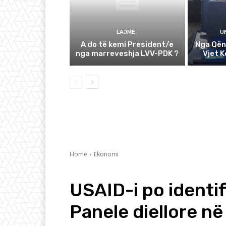
LAJME
U
A do të kemi President/e
Nga Qën
nga marreveshja LVV-PDK ?
Vjet 