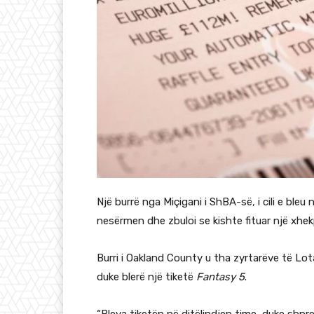
Një burrë nga Miçigani i ShBA-së, i cili e bleu n
nesërmen dhe zbuloi se kishte fituar një xhek
Burri i Oakland County u tha zyrtarëve të Lotar
duke blerë një tiketë
Fantasy 5
.
“Bleva tiketën në ditëlindjen time, duke shpre