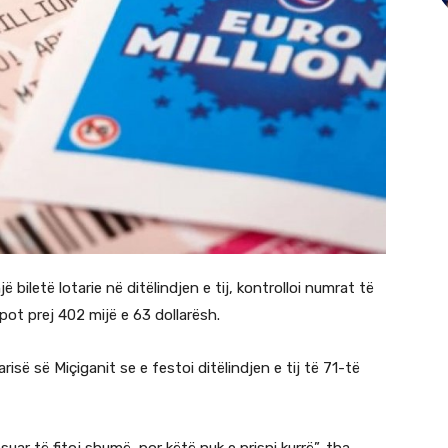
jë biletë lotarie në ditëlindjen e tij, kontrolloi numrat të
pot prej 402 mijë e 63 dollarësh.
isë së Miçiganit se e festoi ditëlindjen e tij të 71-të
suar të fitoj shumë, por këtë nuk e prisni kurrë”, tha