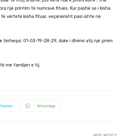
a një printim të numrave fitues. Kur pashë se i kisha
ë vërtetë kisha fituar, veçanërisht pasi ishte në
 e tërhequr, 01-03-19-28-29, duke i dhënë atij një çmim
të me familjen e tij.
Twitter
WhatsApp
NEXT ARTICLE