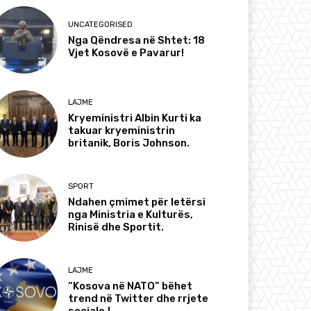
UNCATEGORISED
Nga Qëndresa në Shtet: 18
Vjet Kosovë e Pavarur!
LAJME
Kryeministri Albin Kurti ka
takuar kryeministrin
britanik, Boris Johnson.
SPORT
Ndahen çmimet për letërsi
nga Ministria e Kulturës,
Rinisë dhe Sportit.
LAJME
“Kosova në NATO” bëhet
trend në Twitter dhe rrjete