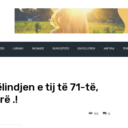
ËSI
LIBRARI
SHOWBIZ
KURIOZITETE
ENCICLOPEDI
NATYRA
TEK
lindjen e tij të 71-të,
ë .!
90
0