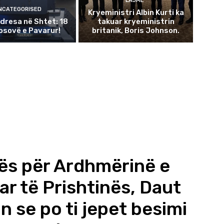
LAJME
NCATEGORISED
Kryeministri Albin Kurti ka
dresa në Shtet: 18
takuar kryeministrin
Kosovë e Pavarur!
britanik, Boris Johnson.