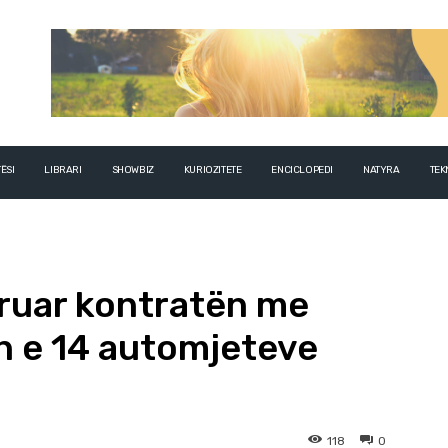
ËSI
LIBRARI
SHOWBIZ
KURIOZITETE
ENCICLOPEDI
NATYRA
TEK
ruar kontratën me
en e 14 automjeteve
118
0