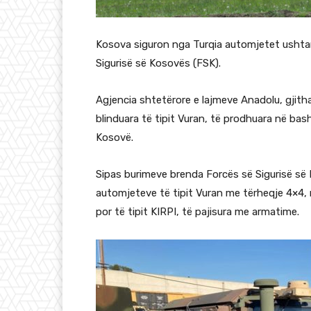
Kosova siguron nga Turqia automjetet ushtar
Sigurisë së Kosovës (FSK).
Agjencia shtetërore e lajmeve Anadolu, gjitha
blinduara të tipit Vuran, të prodhuara në bas
Kosovë.
Sipas burimeve brenda Forcës së Sigurisë së 
automjeteve të tipit Vuran me tërheqje 4×4, 
por të tipit KIRPI, të pajisura me armatime.