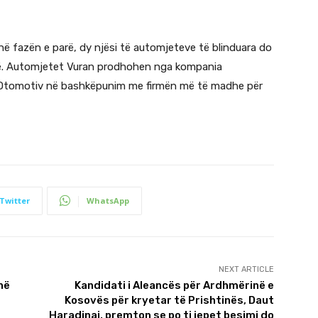
në fazën e parë, dy njësi të automjeteve të blinduara do
ë. Automjetet Vuran prodhohen nga kompania
C Otomotiv në bashkëpunim me firmën më të madhe për
Twitter
WhatsApp
NEXT ARTICLE
në
Kandidati i Aleancës për Ardhmërinë e
Kosovës për kryetar të Prishtinës, Daut
Haradinaj, premton se po ti jepet besimi do