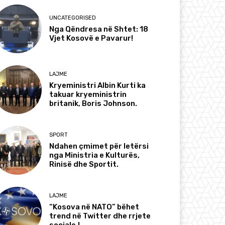
UNCATEGORISED
Nga Qëndresa në Shtet: 18
Vjet Kosovë e Pavarur!
LAJME
Kryeministri Albin Kurti ka
takuar kryeministrin
britanik, Boris Johnson.
SPORT
Ndahen çmimet për letërsi
nga Ministria e Kulturës,
Rinisë dhe Sportit.
LAJME
“Kosova në NATO” bëhet
trend në Twitter dhe rrjete