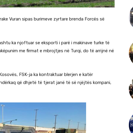
ake Vuran sipas burimeve zyrtare brenda Forcës së
shtu ka njoftuar se eksporti i parë i makinave turke të
hkëpunim me firmat e mbrojtjes në Turqi, do të arrijnë në
Kosovës, FSK-ja ka kontraktuar blerjen e katër
ndërkaq që dhjetë të tjerat janë të së njëjtës kompani,