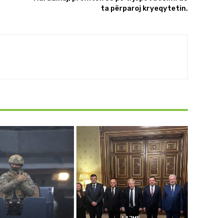
ta përparoj kryeqytetin.