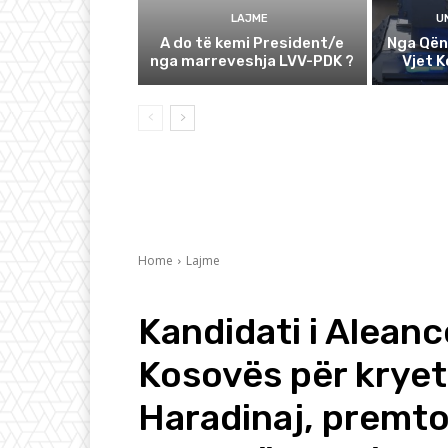
LAJME
U
A do të kemi President/e
Nga Qën
nga marreveshja LVV-PDK ?
Vjet 