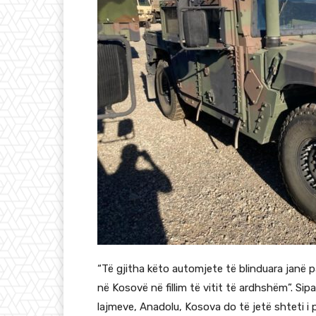
“Të gjitha këto automjete të blinduara janë pa
në Kosovë në fillim të vitit të ardhshëm”. Si
lajmeve, Anadolu, Kosova do të jetë shteti i 