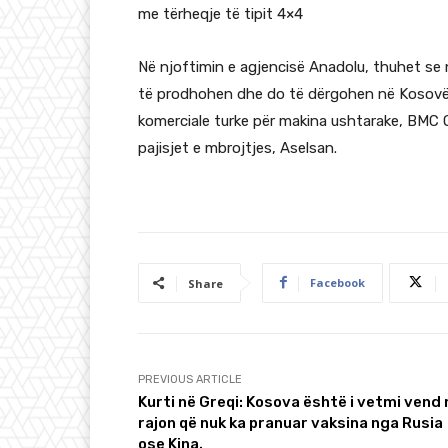
me tërheqje të tipit 4×4
Në njoftimin e agjencisë Anadolu, thuhet se 
të prodhohen dhe do të dërgohen në Kosov
komerciale turke për makina ushtarake, BM
pajisjet e mbrojtjes, Aselsan.
Facebook
Share
PREVIOUS ARTICLE
Kurti në Greqi: Kosova është i vetmi vend 
rajon që nuk ka pranuar vaksina nga Rusia
ose Kina.