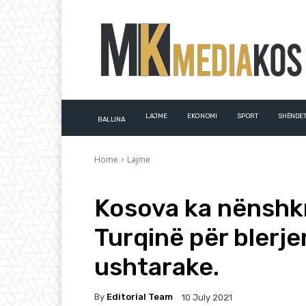
LAJME
EKONOMI
SPORT
SHËNDET
BALLINA
Home
Lajme
Kosova ka nënshk
Turqinë për blerj
ushtarake.
By
Editorial Team
10 July 2021