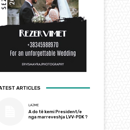
ATEST ARTICLES
LAJME
A do të kemi President/e
nga marreveshja LVV-PDK ?