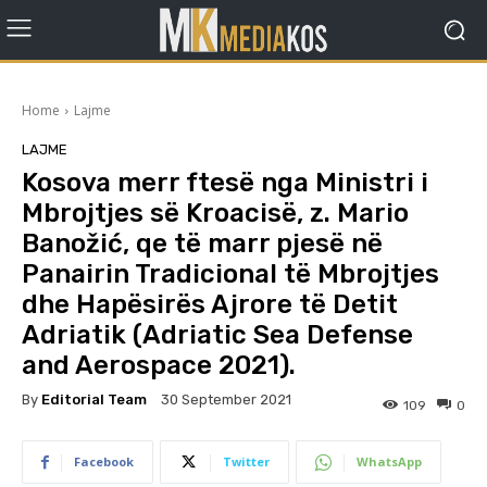
Home
Lajme
LAJME
Kosova merr ftesë nga Ministri i
Mbrojtjes së Kroacisë, z. Mario
Banožić, qe të marr pjesë në
Panairin Tradicional të Mbrojtjes
dhe Hapësirës Ajrore të Detit
Adriatik (Adriatic Sea Defense
and Aerospace 2021).
By
Editorial Team
30 September 2021
109
0
Facebook
Twitter
WhatsApp