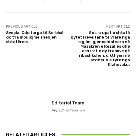
PREVIOUS ARTICLE
NEXT ARTICLE
Sveçla: Çdo targe të Serbisë
Sot, trupat e shtatë
do t’ia mbulojmë shenjën
qytetarëve tanë të vrarë nga
shtetërore
regjimi gjenocidal serb në
Masakrën e Rezallës dhe
eshtrat e dy trupave që
ribashkohen, u kthyen në
atdheun e tyre nga
Kizhevaku.
Editorial Team
https://mediakos.org
RELATED ARTICLES