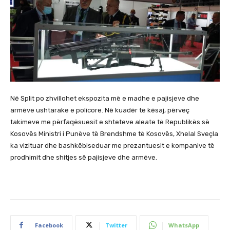
Në Split po zhvillohet ekspozita më e madhe e pajisjeve dhe
armëve ushtarake e policore. Në kuadër të kësaj, përveç
takimeve me përfaqësuesit e shteteve aleate të Republikës së
Kosovës Ministri i Punëve të Brendshme të Kosovës, Xhelal Sveçla
ka vizituar dhe bashkëbiseduar me prezantuesit e kompanive të
prodhimit dhe shitjes së pajisjeve dhe armëve.
Facebook
Twitter
WhatsApp