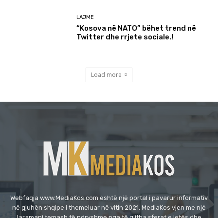
Webfaqja www.MediaKos.com është një portal i pavarur informativ
në gjuhën shqipe i themeluar në vitin 2021. MediaKos vjen me një
laramani temash të ndryshme nga të gjitha sferat e jetës dhe