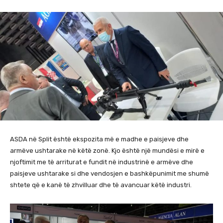
ASDA në Split është ekspozita më e madhe e paisjeve dhe
armëve ushtarake në këtë zonë. Kjo është një mundësi e mirë e
njoftimit me të arriturat e fundit në industrinë e armëve dhe
paisjeve ushtarake si dhe vendosjen e bashkëpunimit me shumë
shtete që e kanë të zhvilluar dhe të avancuar këtë industri.