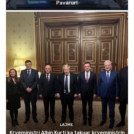
Pavarur!
LAJME
Kryeministri Albin Kurti ka takuar kryeministrin