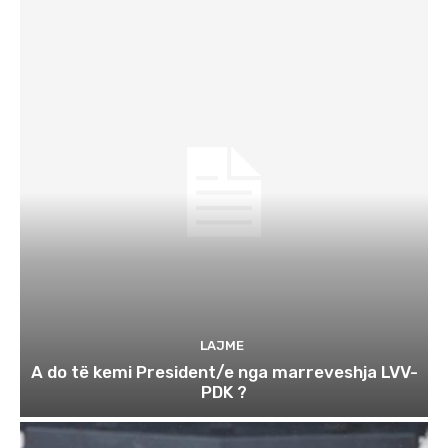
LAJME
A do të kemi President/e nga marreveshja LVV-
PDK ?