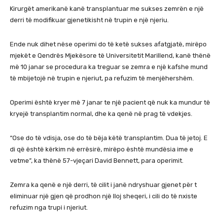
Kirurgët amerikanë kanë transplantuar me sukses zemrën e një
derri të modifikuar gjenetikisht në trupin e një njeriu.
Ende nuk dihet nëse operimi do të ketë sukses afatgjatë, mirëpo
mjekët e Qendrës Mjekësore të Universitetit Marillend, kanë thënë
më 10 janar se procedura ka treguar se zemra e një kafshe mund
të mbijetojë në trupin e njeriut, pa refuzim të menjëhershëm.
Operimi është kryer më 7 janar te një pacient që nuk ka mundur të
kryejë transplantim normal, dhe ka qenë në prag të vdekjes.
“Ose do të vdisja, ose do të bëja këtë transplantim. Dua të jetoj. E
di që është kërkim në errësirë, mirëpo është mundësia ime e
vetme”, ka thënë 57-vjeçari David Bennett, para operimit.
Zemra ka qenë e një derri, të cilit i janë ndryshuar gjenet për t
eliminuar një gjen që prodhon një lloj sheqeri, i cili do të nxiste
refuzim nga trupi i njeriut.