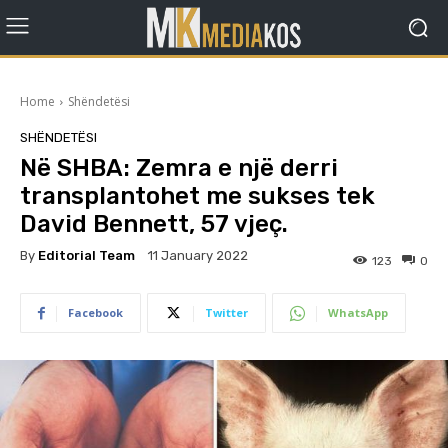
Home
Shëndetësi
SHËNDETËSI
Në SHBA: Zemra e një derri
transplantohet me sukses tek
David Bennett, 57 vjeç.
By
Editorial Team
11 January 2022
123
0
Facebook
Twitter
WhatsApp