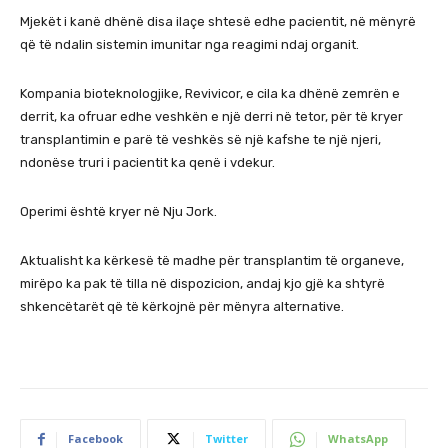
Mjekët i kanë dhënë disa ilaçe shtesë edhe pacientit, në mënyrë
që të ndalin sistemin imunitar nga reagimi ndaj organit.
Kompania bioteknologjike, Revivicor, e cila ka dhënë zemrën e
derrit, ka ofruar edhe veshkën e një derri në tetor, për të kryer
transplantimin e parë të veshkës së një kafshe te një njeri,
ndonëse truri i pacientit ka qenë i vdekur.
Operimi është kryer në Nju Jork.
Aktualisht ka kërkesë të madhe për transplantim të organeve,
mirëpo ka pak të tilla në dispozicion, andaj kjo gjë ka shtyrë
shkencëtarët që të kërkojnë për mënyra alternative.
Facebook
Twitter
WhatsApp