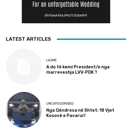
LATEST ARTICLES
LAJME
A do të kemi President/e nga
marreveshja LVV-PDK ?
UNCATEGORISED
Nga Qëndresa në Shtet: 18 Vjet
Kosovë e Pavarur!