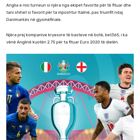
Anglia e nisi turneun si njëra nga ekipet favorite për të fituar dhe
tani shihet si favorit për ta mposhtur Italinë, pas triumfit ndaj
Danimarkës në gjysmëfinale.
Njëra prej kompanive kryesore të basteve në botë, bet365, i ka
vënë Anglinë kuotën 2.75 për ta fituar Euro 2020 të dielën.