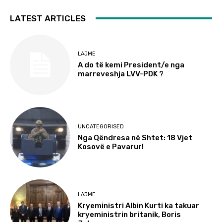
LATEST ARTICLES
LAJME
A do të kemi President/e nga
marreveshja LVV-PDK ?
UNCATEGORISED
Nga Qëndresa në Shtet: 18 Vjet
Kosovë e Pavarur!
LAJME
Kryeministri Albin Kurti ka takuar
kryeministrin britanik, Boris