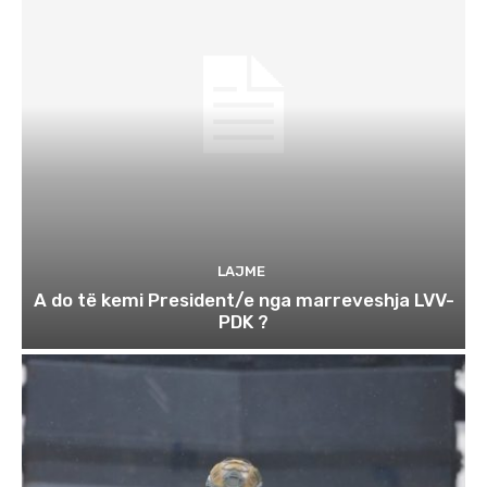
LAJME
A do të kemi President/e nga marreveshja LVV-
PDK ?