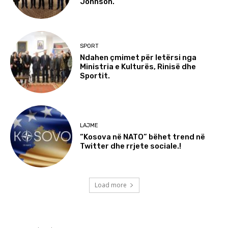
Johnson.
SPORT
Ndahen çmimet për letërsi nga
Ministria e Kulturës, Rinisë dhe
Sportit.
LAJME
“Kosova në NATO” bëhet trend në
Twitter dhe rrjete sociale.!
Load more