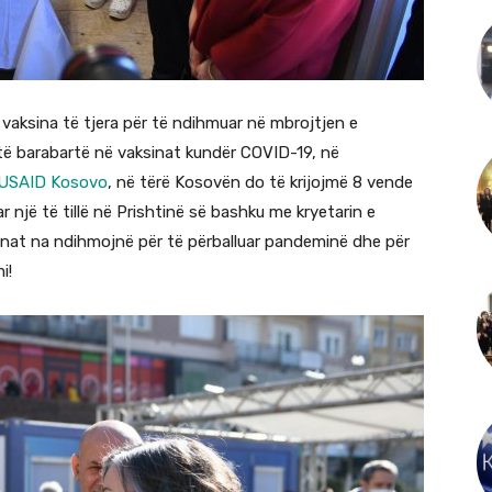
 vaksina të tjera për të ndihmuar në mbrojtjen e
të barabartë në vaksinat kundër COVID-19, në
USAID Kosovo
, në tërë Kosovën do të krijojmë 8 vende
r një të tillë në Prishtinë së bashku me kryetarin e
inat na ndihmojnë për të përballuar pandeminë dhe për
i!