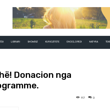
ËSI
LIBRARI
SHOWBIZ
KURIOZITETE
ENCICLOPEDI
NATYRA
TEK
thë! Donacion nga
rogramme.
117
0