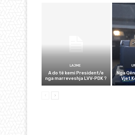
LAJME
U
A do të kemi President/e
Nga Qën
nga marreveshja LVV-PDK ?
Vjet 