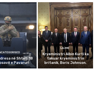
LAJME
NCATEGORISED
Kryeministri Albin Kurti ka
dresa në Shtet: 18
takuar kryeministrin
Kosovë e Pavarur!
britanik, Boris Johnson.