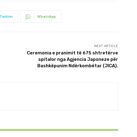
Twitter
WhatsApp
NEXT ARTICLE
Ceremonia e pranimit të 675 shtretërve
spitalor nga Agjencia Japoneze për
Bashkëpunim Ndërkombëtar (JICA).