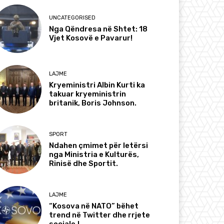
UNCATEGORISED
Nga Qëndresa në Shtet: 18
Vjet Kosovë e Pavarur!
LAJME
Kryeministri Albin Kurti ka
takuar kryeministrin
britanik, Boris Johnson.
SPORT
Ndahen çmimet për letërsi
nga Ministria e Kulturës,
Rinisë dhe Sportit.
LAJME
“Kosova në NATO” bëhet
trend në Twitter dhe rrjete