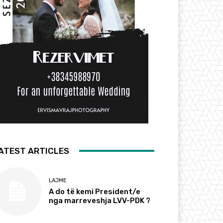
ATEST ARTICLES
LAJME
A do të kemi President/e
nga marreveshja LVV-PDK ?