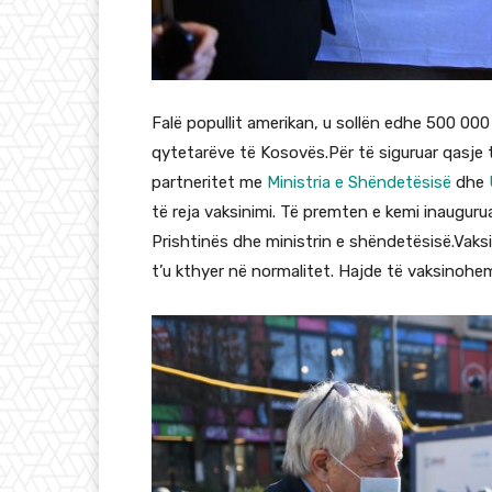
Falë popullit amerikan, u sollën edhe 500 000
qytetarëve të Kosovës.Për të siguruar qasje 
partneritet me
Ministria e Shëndetësisë
dhe
të reja vaksinimi. Të premten e kemi inaugurua
Prishtinës dhe ministrin e shëndetësisë.Vaks
t’u kthyer në normalitet. Hajde të vaksinohem