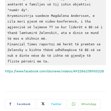
anëtarët e familjes së tij ishin objektivi 
"numër dy".

Kryeministrja suedeze Magdalena Andersson, e 
cila mori pjesë në video-konferencë, i tha 
agjencisë së lajmeve TT se kur liderët e BE-së i 
thanë lamtumirë Zelenskit, ata e dinin se mund 
të mos e shihnin më.

Financial Times raportoi më herët të premten se 
Zelensky u kishte thënë udhëheqësve të BE-së se 
nuk e dinte nëse do të ishte në gjendje të 
https://www.facebook.com/cbcnews/videos/492286238955228
Facebook
Twitter
WhatsApp