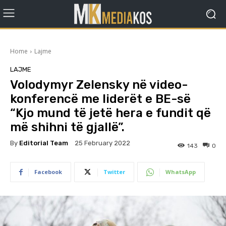
Home
Lajme
LAJME
Volodymyr Zelensky në video-
konferencë me liderët e BE-së
“Kjo mund të jetë hera e fundit që
më shihni të gjallë”.
By
Editorial Team
25 February 2022
143
0
Facebook
Twitter
WhatsApp