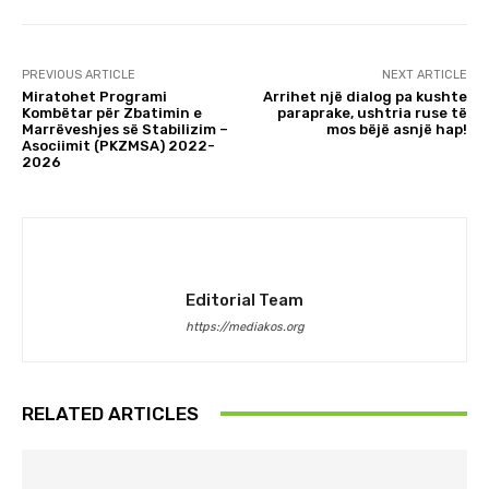
PREVIOUS ARTICLE
NEXT ARTICLE
Miratohet Programi
Arrihet një dialog pa kushte
Kombëtar për Zbatimin e
paraprake, ushtria ruse të
Marrëveshjes së Stabilizim –
mos bëjë asnjë hap!
Asociimit (PKZMSA) 2022-
2026
Editorial Team
https://mediakos.org
RELATED ARTICLES