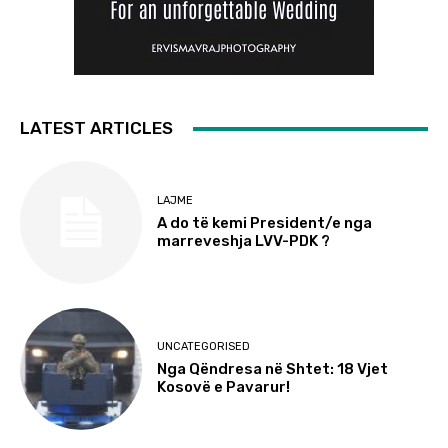
LATEST ARTICLES
LAJME
A do të kemi President/e nga
marreveshja LVV-PDK ?
UNCATEGORISED
Nga Qëndresa në Shtet: 18 Vjet
Kosovë e Pavarur!