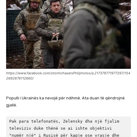
https://www.facebook.com/stormchasersPH/photos/a.217379771977297/154
2692676112660/
Populli i Ukrainës ka nevojë për ndihmë. Ata duan të qëndrojnë
gjallë.
Pak para telefonatës, Zelensky dha një fjalim 
televiziv duke thënë se ai ishte objektivi 
"numër një" i Rusisë për kapje ose vrasje dhe 