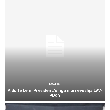
LAJME
A do të kemi President/e nga marreveshja LVV-
PDK ?