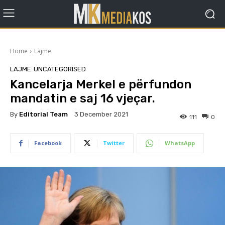
Home
Lajme
LAJME
UNCATEGORISED
Kancelarja Merkel e përfundon
mandatin e saj 16 vjeçar.
By
Editorial Team
3 December 2021
111
0
Facebook
Twitter
WhatsApp