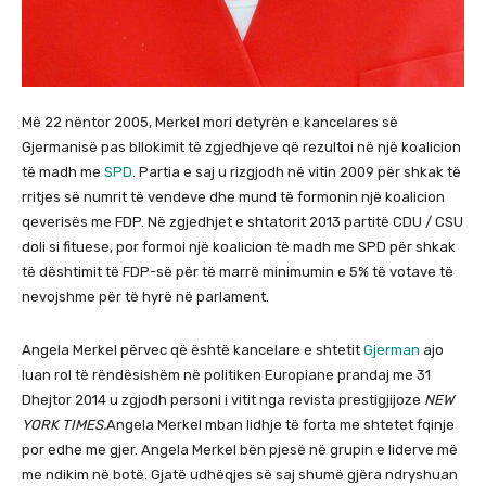
Më 22 nëntor 2005, Merkel mori detyrën e kancelares së
Gjermanisë pas bllokimit të zgjedhjeve që rezultoi në një koalicion
të madh me
SPD
. Partia e saj u rizgjodh në vitin 2009 për shkak të
rritjes së numrit të vendeve dhe mund të formonin një koalicion
qeverisës me FDP. Në zgjedhjet e shtatorit 2013 partitë CDU / CSU
doli si fituese, por formoi një koalicion të madh me SPD për shkak
të dështimit të FDP-së për të marrë minimumin e 5% të votave të
nevojshme për të hyrë në parlament.
Angela Merkel përvec që është kancelare e shtetit
Gjerman
ajo
luan rol të rëndësishëm në politiken Europiane prandaj me 31
Dhejtor 2014 u zgjodh personi i vitit nga revista prestigjijoze
NEW
YORK TIMES.
Angela Merkel mban lidhje të forta me shtetet fqinje
por edhe me gjer. Angela Merkel bën pjesë në grupin e liderve më
me ndikim në botë. Gjatë udhëqjes së saj shumë gjëra ndryshuan