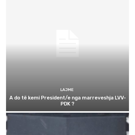
LAJME
A do të kemi President/e nga marreveshja LVV-
PDK ?