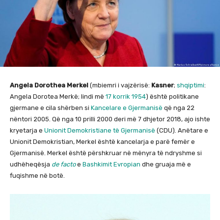
Angela Dorothea Merkel
(mbiemri i vajzërisë:
Kasner
;
shqiptimi
:
Angela Dorotea Merkë; lindi më
17 korrik
1954
) është politikane
gjermane e cila shërben si
Kancelare e Gjermanisë
që nga 22
nëntori 2005. Që nga 10 prilli 2000 deri më 7 dhjetor 2018, ajo ishte
kryetarja e
Unionit Demokristiane të Gjermanisë
(CDU). Anëtare e
Unionit Demokristian, Merkel është kancelarja e parë femër e
Gjermanisë. Merkel është përshkruar në mënyra të ndryshme si
udhëheqësja
de facto
e
Bashkimit Evropian
dhe gruaja më e
fuqishme në botë.