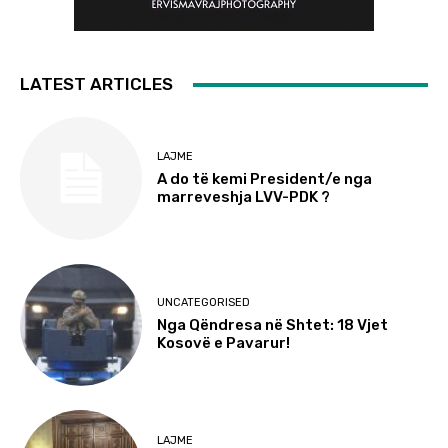
LATEST ARTICLES
LAJME
A do të kemi President/e nga
marreveshja LVV-PDK ?
UNCATEGORISED
Nga Qëndresa në Shtet: 18 Vjet
Kosovë e Pavarur!
LAJME