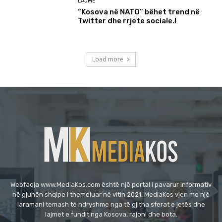
Webfaqja www.MediaKos.com është një portal i pavarur informativ
në gjuhën shqipe i themeluar në vitin 2021. MediaKos vjen me një
laramani temash të ndryshme nga të gjitha sferat e jetës dhe
lajmet e fundit nga Kosova, rajoni dhe bota.