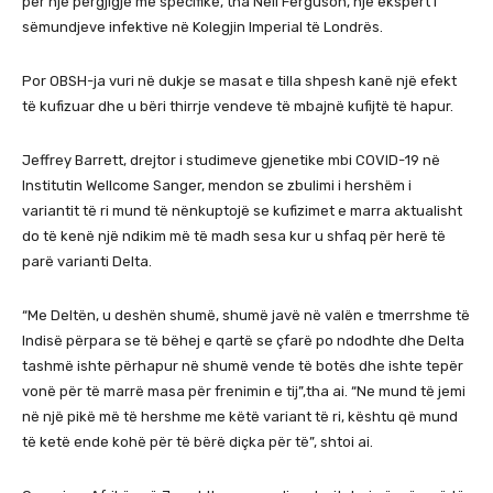
për një përgjigje më specifike, tha Neil Ferguson, një ekspert i
sëmundjeve infektive në Kolegjin Imperial të Londrës.
Por OBSH-ja vuri në dukje se masat e tilla shpesh kanë një efekt
të kufizuar dhe u bëri thirrje vendeve të mbajnë kufijtë të hapur.
Jeffrey Barrett, drejtor i studimeve gjenetike mbi COVID-19 në
Institutin Wellcome Sanger, mendon se zbulimi i hershëm i
variantit të ri mund të nënkuptojë se kufizimet e marra aktualisht
do të kenë një ndikim më të madh sesa kur u shfaq për herë të
parë varianti Delta.
“Me Deltën, u deshën shumë, shumë javë në valën e tmerrshme të
Indisë përpara se të bëhej e qartë se çfarë po ndodhte dhe Delta
tashmë ishte përhapur në shumë vende të botës dhe ishte tepër
vonë për të marrë masa për frenimin e tij”,tha ai. “Ne mund të jemi
në një pikë më të hershme me këtë variant të ri, kështu që mund
të ketë ende kohë për të bërë diçka për të”, shtoi ai.