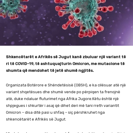
Shkencëtarët e Afrikës së Jugut kanë zbuluar një variant të
ri të COVID-19, të ashtuquajturin Omicron, me mutacione të
shumta që mendohet të jetë shumë ngjitës.
Organizata Botërore e Shëndetësisë (OBSH), e ka cilësuar atë një
variant shqetësues dhe shumë vende po përpiqen ta frenojnë
atë, duke ndaluar fluturimet nga Afrika Jugore.Këtu është një
shpjegues i shkurtër i asaj që dihet deri më tani rreth variantit
Omicron – disa ditë pasi u shfaq – siç përshkruhet nga
shkencëtarët e Afrikës së Jugut.