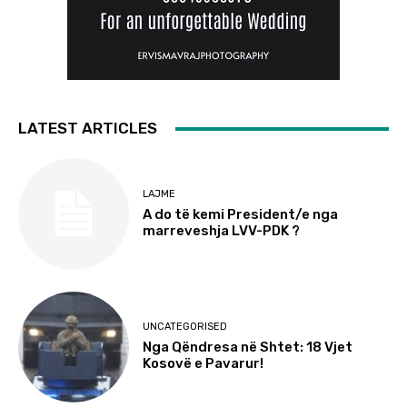
LATEST ARTICLES
LAJME
A do të kemi President/e nga
marreveshja LVV-PDK ?
UNCATEGORISED
Nga Qëndresa në Shtet: 18 Vjet
Kosovë e Pavarur!