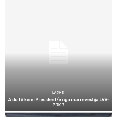
LAJME
A do të kemi President/e nga marreveshja LVV-
PDK ?