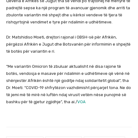
Qeveria e Afrikës së Jugut tha se vendi po trajtohej në mënyrë të
padrejtë sepse ka një program të avancuar gjenomik dhe arriti ta
zbulonte variantin më shpejt dhe u kërkoi vendeve të tjera të
rishqyrtojnë vendimet e tyre për ndalimin e udhëtimeve.
Dr. Matshidiso Moeti, drejtori rajonal i OBSH-së për Afrikën,
përgëzoi Afrikën e Jugut dhe Botsvanën për informimin e shpejtë
të botës për variantin e ri.
“Me variantin Omicron të zbuluar aktualisht në disa rajone të
botës, vendosja e masave për ndalimin e udhëtimeve që vënë në
shënjestër Afrikën është një goditje ndaj solidaritetit global”, tha
Dr. Moeti. “COVID-19 shfrytëzon vazhdimisht përçarjet tona. Ne do
të jemi më të mirë në luftën ndaj virusit vetëm nëse punojmë së
bashku për të gjetur zgjidhje”, tha ai./
VOA