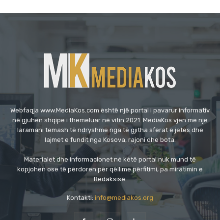
Webfaqja www.MediaKos.com është një portal i pavarur informativ
në gjuhën shqipe i themeluar në vitin 2021. MediaKos vjen me një
laramani temash të ndryshme nga të gjitha sferat e jetës dhe
lajmet e fundit nga Kosova, rajoni dhe bota.
Materialet dhe informacionet në këtë portal nuk mund të
kopjohen ose të përdoren për qëllime përfitimi, pa miratimin e
Redaksisë.
Kontakti:
info@mediakos.org