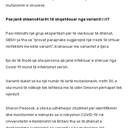
mutacionin e viruseve.
Pse janë shkencëtarët të shqetësuar nga varianti i ri?
Pasi mblodhi një grup ekspertësh për të vlerësuar të dhënat,
OBSH-ja tha se “provat paraprake sugjerojnë një rrezik të shtuar
riinfektimi me këtë variant”, krahasuar me variantet e tjera.
Kjo do të thotë që ata persona që janë infektuar e shëruar nga
Covid-19 mund të infektohet sërish.
Varianti duket se ka një numër të lartë mutacionesh, rreth 30, e
cila mund të ndikojë tek lehtësia me të cilën Omicron përhapet tek
njerëzit.
Sharon Peacock, e cila ka udhëhequr studimet për identifikimin
dhe monitorimin e mënyrës se si ndryshon COVID-19, në
Universitetin e Kembrixhit në Britani tha se të dhënat e
deritanishme sugjerojnë se varianti i ri ka mutacione “që