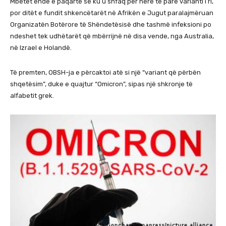
Mbetet ende e paqartë se ku u shfaq për herë të parë varianti i ri,
por ditët e fundit shkencëtarët në Afrikën e Jugut paralajmëruan
Organizatën Botërore të Shëndetësisë dhe tashmë infeksioni po
ndeshet tek udhëtarët që mbërrijnë në disa vende, nga Australia,
në Izrael e Holandë.
Të premten, OBSH-ja e përcaktoi atë si një “variant që përbën
shqetësim”, duke e quajtur “Omicron”, sipas një shkronje të
alfabetit grek.