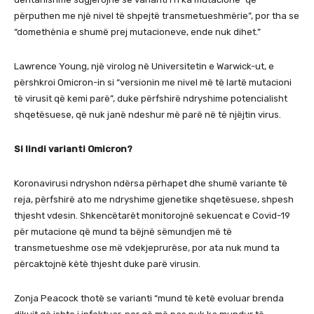
përputhen me një nivel të shpejtë transmetueshmërie”, por tha se
“domethënia e shumë prej mutacioneve, ende nuk dihet.”
Lawrence Young, një virolog në Universitetin e Warwick-ut, e
përshkroi Omicron-in si “versionin me nivel më të lartë mutacioni
të virusit që kemi parë”, duke përfshirë ndryshime potencialisht
shqetësuese, që nuk janë ndeshur më parë në të njëjtin virus.
Si lindi varianti Omicron?
Koronavirusi ndryshon ndërsa përhapet dhe shumë variante të
reja, përfshirë ato me ndryshime gjenetike shqetësuese, shpesh
thjesht vdesin. Shkencëtarët monitorojnë sekuencat e Covid-19
për mutacione që mund ta bëjnë sëmundjen më të
transmetueshme ose më vdekjeprurëse, por ata nuk mund ta
përcaktojnë këtë thjesht duke parë virusin.
Zonja Peacock thotë se varianti “mund të ketë evoluar brenda