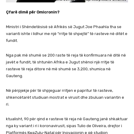
Çfarë dimë për Omicronin?
Ministri i Shëndetësisë së Afrikës së Jugut Joe Phaahla tha se
varianti ishte i lidhur me një “rritje të shpejtë” të rasteve në ditët e
fundit.
Nga pak më shumë se 200 raste të reja të konfirmuara në ditë në
javët e fundit, të shtunën Afrika e Jugut shënoi një rritje të
rasteve të reja ditore në më shumë se 3,200, shumica në
Gauteng.
Në përpjekje për të shpjeguar rritjen e papritur të rasteve,
shkencëtarët studiuan mostrat e virusit dhe zbuluan variantin e
ri.
ktualisht, 90 për qind e rasteve të reja në Gauteng janë shkaktuar
nga ky variant i ri i koronavirusit, sipas Tulio de Oliveira, drejtor i
Platformës KwaZulu-Natal për Inovacionin e që studion