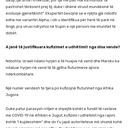
dikujt që ishte i infektuar, por që më pas nuk ka mundur të
pastrohet tërësisht prej tij, duke i dhënë virusit mundësinë të
evoluojë gjenetikisht”. Ekspertët besojnë se e njëjta gjë ndodhi
edhe me variantin Alpha, i cili u identifikua për herë të parë në
Angli, pra virusi ndryshoi në trupin e një personi me imunitet të
dobët.
A janë të justifikuara kufizimet e udhëtimit nga disa vende?
Ndoshta. Izraeli ndaloi hyrjen e të huajve në vend dhe Maroku ka
ndaluar hyrjen në vend të të gjitha fluturimeve ajrore
ndërkombëtare.
Një numër vendesh të tjera po kufizojnë fluturimet nga Afrika
Jugore.
Duke patur parasysh rritjen e shpejtë kohët e fundit të rasteve
me COVID-19 në Afrikën e Jugut, kufizimi i udhëtimit nga rajoni
është “i kujdesshëm” dhe do t’u japë autoriteteve më shumë kohë